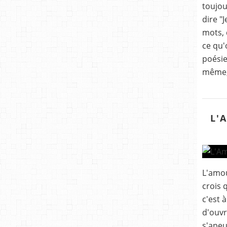
toujou
dire "
mots, 
ce qu'
poésie
même, 
L'
L'amou
crois 
c'est à
d'ouvr
s'apeu