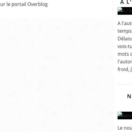
A L
sur le portail Overblog
A l'au
temps,
Délais
vois-t
mots d
l'auto
froid,
N
Le nou