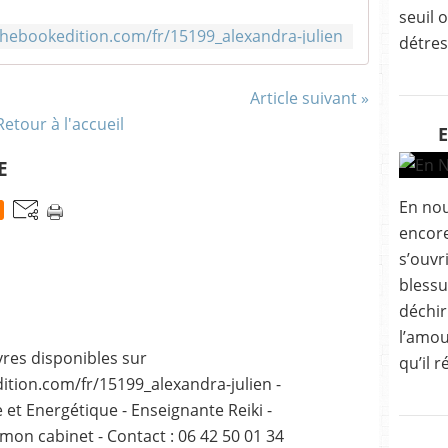
seuil 
thebookedition.com/fr/15199_alexandra-julien
détres
Article suivant »
Retour à l'accueil
E
En nous
encore
s’ouvri
blessu
déchir
l’amou
vres disponibles sur
qu’il r
tion.com/fr/15199_alexandra-julien -
 et Energétique - Enseignante Reiki -
 mon cabinet - Contact : 06 42 50 01 34