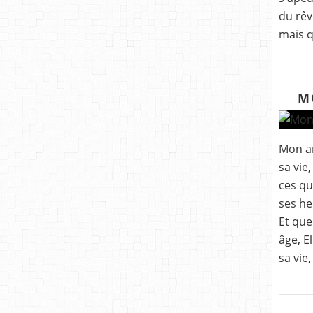
du rêv
mais q
M
Mon am
sa vie
ces qu
ses he
Et que
âge, El
sa vie,