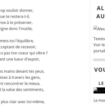
AL
rop vouloir donner,
AU
ue te restera-t-il,
nse à te préserver,
igne donc l'inutile,
Textes
mets-toi l'équilibre,
Voir le
cceptant de recevoir,
portai
u pas ton coeur qui vibre ?
ant une lueur d'espoir,
VOU
es mains devant tes yeux,
uises à travers les gens,
LE
nt rencontrer le mieux,
t la valse des sentiments,
Le mon
 plus clair avec toi-même,