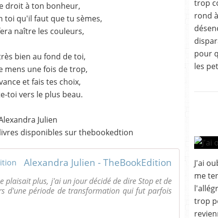
trop 
le droit à ton bonheur,
rond à
n toi qu'il faut que tu sèmes,
désenc
fera naître les couleurs,
dispar
pour q
très bien au fond de toi,
les pet
e mens une fois de trop,
avance et fais tes choix,
e-toi vers le plus beau.
Alexandra Julien
livres disponibles sur thebookedtion
Alexandra Julien - TheBookEdition
J'ai o
me ten
plaisait plus, j'ai un jour décidé de dire Stop et de
l'allé
rs d'une période de transformation qui fut parfois
trop p
revien