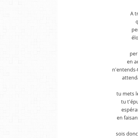
A t
q
pe
élo
per
en a
n'entends-t
attend
tu mets l
tu t'ép
espéra
en faisan
sois donc