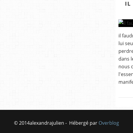
IL
il fau
lui se
perdre
dans l
nous o
l'esse
manife
© 2014alexandrajulien - Hébergé par
Overblog