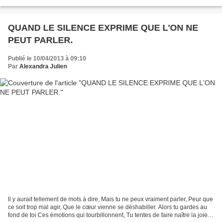
rien, après, j'ai...
QUAND LE SILENCE EXPRIME QUE L'ON NE
PEUT PARLER.
Publié le 10/04/2013 à 09:10
Par
Alexandra Julien
ll y aurait tellement de mots à dire, Mais tu ne peux vraiment parler, Peur que
ce soit trop mal agir, Que le cœur vienne se déshabiller. Alors tu gardes au
fond de toi Ces émotions qui tourbillonnent, Tu tentes de faire naître la joie