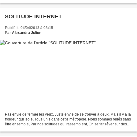
Et nies ces battements...
SOLITUDE INTERNET
Publié le 04/04/2013 à 08:15
Par
Alexandra Julien
Pas envie de fermer les yeux, Juste envie de se trouver à deux, Mais il y a la
froideur qui isole, Tous unis dans cette métropole. Nous sommes reliés sans
être ensemble, Par nos solitudes qui rassemblent, On se fait rêver sur des
chansons Pour se bercer...