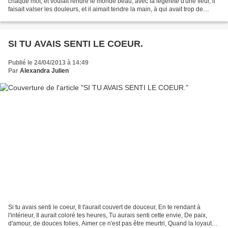
chaque mot, et voulait rendre le monde beau, avec la légèreté d'une fleur, il
faisait valser les douleurs, et il aimait tendre la main, à qui avait trop de
chagrin, il avait...
SI TU AVAIS SENTI LE COEUR.
Publié le 24/04/2013 à 14:49
Par
Alexandra Julien
Si tu avais senti le coeur, Il t'aurait couvert de douceur, En te rendant à
l'intérieur, Il aurait coloré tes heures, Tu aurais senti cette envie, De paix,
d'amour, de douces folies, Aimer ce n'est pas être meurtri, Quand la loyauté