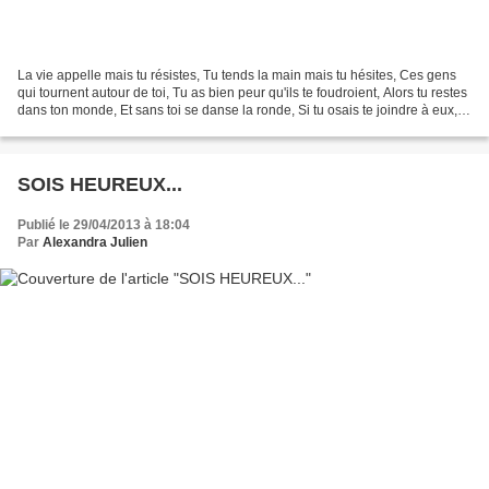
La vie appelle mais tu résistes, Tu tends la main mais tu hésites, Ces gens
qui tournent autour de toi, Tu as bien peur qu'ils te foudroient, Alors tu restes
dans ton monde, Et sans toi se danse la ronde, Si tu osais te joindre à eux,
Tu ne marcherais...
SOIS HEUREUX...
Publié le 29/04/2013 à 18:04
Par
Alexandra Julien