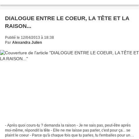
réunit, Sure que pour...
DIALOGUE ENTRE LE COEUR, LA TÊTE ET LA
RAISON...
Publié le 12/04/2013 à 18:38
Par
Alexandra Julien
- Après quoi cours-tu ? demanda la raison - Je ne sais pas, peut-être après
moi-même, répondit la tête - Elle ne me laisse pas parler, c'est pour ça... se
plaint le coeur - Parce qu'à chaque fois que tu parles, tu t'emballes pour un