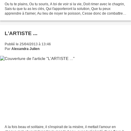
Ou tu te plains, Ou tu souris, A toi de voir si la vie, Doit rimer avec le chagrin,
Sais-tu que tu as les clés, Qui t'apporteront la solution, Que tu peux
apprendre à t'aimer, Au lieu de noyer le poisson, Cesse donc de combattre,
Remplis ton coeur d'amour,...
L'ARTISTE ...
Publié le 25/04/2013 à 13:46
Par
Alexandra Julien
A la fois beau et solitaire, il s'inspirait de la misère, il mettait l'amour en