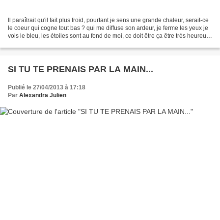
Il paraîtrait qu'il fait plus froid, pourtant je sens une grande chaleur, serait-ce
le coeur qui cogne tout bas ? qui me diffuse son ardeur, je ferme les yeux je
vois le bleu, les étoiles sont au fond de moi, ce doit être ça être très heureux,
se satisfaire...
SI TU TE PRENAIS PAR LA MAIN...
Publié le 27/04/2013 à 17:18
Par
Alexandra Julien