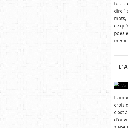
toujou
dire "
mots, 
ce qu'
poésie
même, 
L'
L'amou
crois 
c'est à
d'ouvr
s'apeu