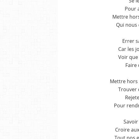
Se l
Pour 
Mettre hors
Qui nous 
Errer s
Car les j
Voir que
Faire 
Mettre hors 
Trouver c
Rejete
Pour rendr
Savoir
Croire aux
Tout nos e