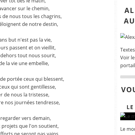
ever tôt dés le matin,
avancer sur le chemin,
AL
 de nous tous les chagrins,
AU
éloignent de notre destin,
ans but n'est pas la vie,
ours passent et on vieillit,
Textes
 dehors tout nous sourit,
Voir le
de la vie une embellie,
portai
de portée ceux qui blessent,
eux qui sont gentillesse,
VOU
r de nous la tristesse,
e nos journées tendresse,
LE
 regarder vers demain,
 projets que l'on soutient,
Le mon
fforts ne seront pas vains,