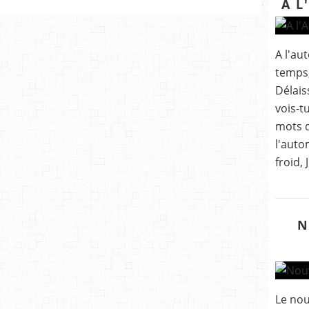
A L
A l'au
temps,
Délais
vois-t
mots d
l'auto
froid,
N
Le nou