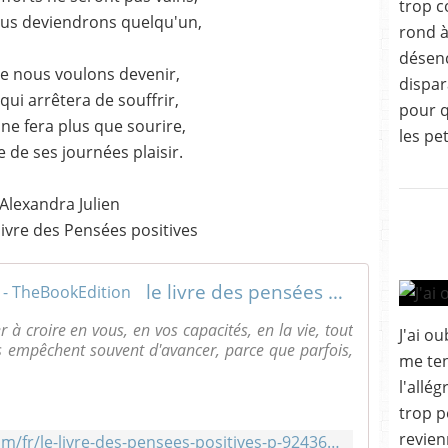
trop 
us deviendrons quelqu'un,
rond à
désenc
ue nous voulons devenir,
dispar
qui arrêtera de souffrir,
pour q
 ne fera plus que sourire,
les pet
e de ses journées plaisir.
Alexandra Julien
 livre des Pensées positives
le livre des pensées positives - TheBookEdition
r à croire en vous, en vos capacités, en la vie, tout
J'ai o
s empêchent souvent d'avancer, parce que parfois,
me ten
l'allé
trop p
revien
http://www.thebookedition.com/fr/le-livre-des-pensees-positives-p-92436.html