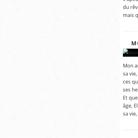
du rêv
mais q
M
Mon am
sa vie
ces qu
ses he
Et que
âge, El
sa vie,