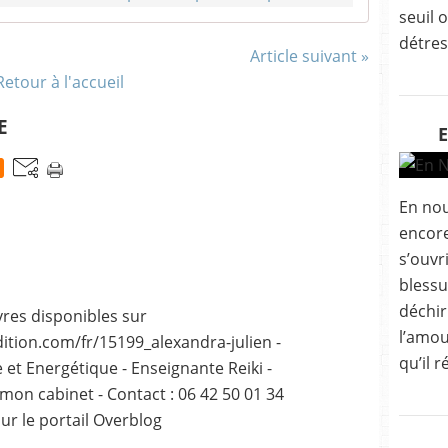
seuil 
détres
Article suivant »
Retour à l'accueil
E
En nous
encore
s’ouvri
blessu
déchir
vres disponibles sur
l’amou
tion.com/fr/15199_alexandra-julien -
qu’il r
 et Energétique - Enseignante Reiki -
 mon cabinet - Contact : 06 42 50 01 34
sur le portail Overblog