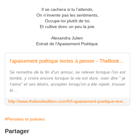
Il se cachera si tu l’attends,
On n’invente pas les sentiments,
Occupe-toi plutôt de toi,
Et cultive donc un peu la joie.
Alexandra Julien
Extrait de l'Apaisement Poétique
l'apaisement poétique textes à penser - TheBookEdition
Se remettre de la fin d'un amour, se relever lorsque l'on est
tombé, y croire encore lorsque la vie est dure, oser dire " je
t'aime" et ses désirs, accepter lorsqu'on a été rejeté, trouver
la ...
http://www.thebookedition.com/fr/l-apaisement-poetique-textes-a-penser-p-104987.html
#Pensées et poésies
Partager