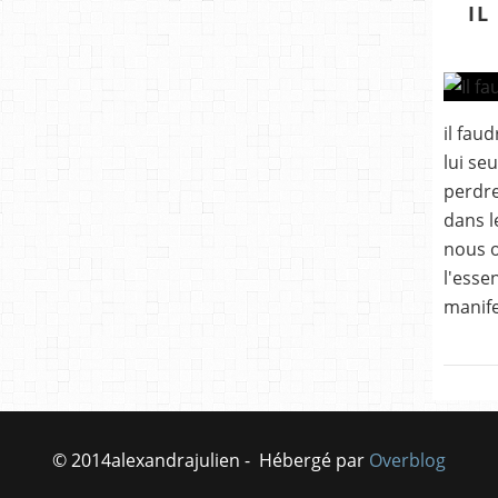
IL
il fau
lui se
perdre
dans l
nous o
l'esse
manife
© 2014alexandrajulien - Hébergé par
Overblog