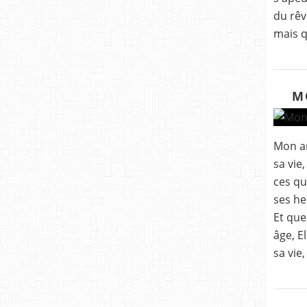
du rêv
mais q
M
Mon am
sa vie
ces qu
ses he
Et que
âge, El
sa vie,