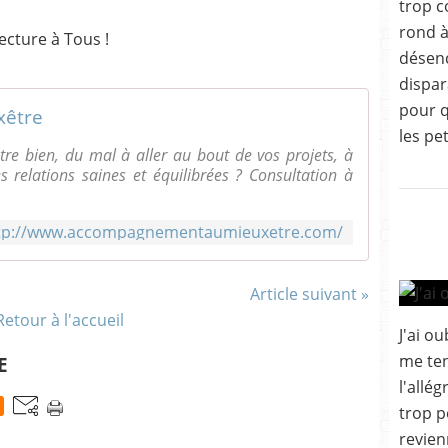
trop 
rond à
lecture à Tous !
désenc
dispar
pour q
être
les pet
tre bien, du mal à aller au bout de vos projets, à
s relations saines et équilibrées ? Consultation à
tp://www.accompagnementaumieuxetre.com/
Article suivant »
Retour à l'accueil
J'ai o
me ten
E
l'allé
trop p
revien