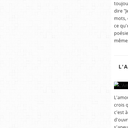
toujou
dire "
mots, 
ce qu'
poésie
même, 
L'
L'amou
crois 
c'est à
d'ouvr
s'apeu