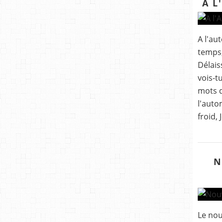
A L
A l'au
temps,
Délais
vois-t
mots d
l'auto
froid,
N
Le nou