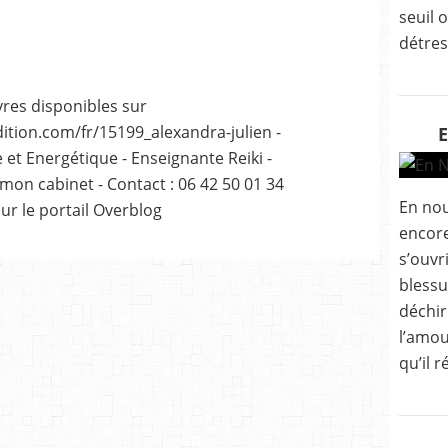
seuil 
détres
vres disponibles sur
tion.com/fr/15199_alexandra-julien -
 et Energétique - Enseignante Reiki -
 mon cabinet - Contact : 06 42 50 01 34
En nous
sur le portail Overblog
encore
s’ouvri
blessu
déchir
l’amou
qu’il r